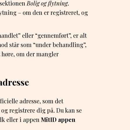
sektionen
Bolig og flytning
.
lytning – om den er registreret, og
handlet” eller “gennemført”, er alt
mod står som “under behandling”,
 høre, om der mangler
radresse
ficielle adresse, som det
t og registrere dig på. Du kan se
dk eller i appen
MitID appen