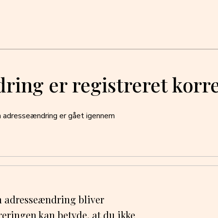
ing er registreret korr
n adresseændring er gået igennem
din adresseændring bliver
streringen kan betyde, at du ikke