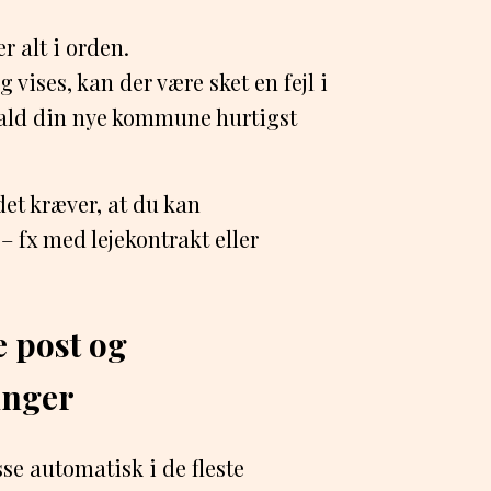
r alt i orden.
vises, kan der være sket en fejl i
 fald din nye kommune hurtigst
et kræver, at du kan
– fx med lejekontrakt eller
e post og
inger
sse automatisk i de fleste