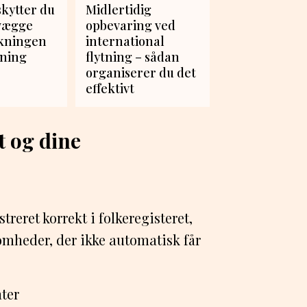
kytter du
Midlertidig
 vægge
opbevaring ved
kningen
international
ytning
flytning – sådan
organiserer du det
effektivt
t og dine
reret korrekt i folkeregisteret,
omheder, der ikke automatisk får
ter