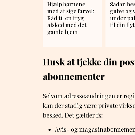
Hjælp børnene
Sådan bes
med at sige farvel:
gulve og
Råd til en tryg
under pa
afsked med det
til din fl
gamle hjem
Husk at tjekke din pos
abonnementer
Selvom adresseændringen er regist
kan der stadig være private virks
besked. Det gælder fx:
Avis- og magasinabonnemen