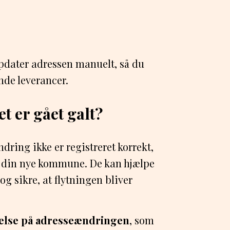
pdater adressen manuelt, så du
de leverancer.
t er gået galt?
dring ikke er registreret korrekt,
 din nye kommune. De kan hjælpe
g sikre, at flytningen bliver
else på adresseændringen
, som