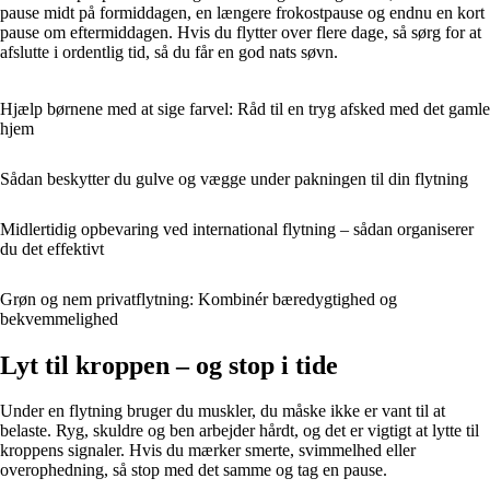
pause midt på formiddagen, en længere frokostpause og endnu en kort
pause om eftermiddagen. Hvis du flytter over flere dage, så sørg for at
afslutte i ordentlig tid, så du får en god nats søvn.
Hjælp børnene med at sige farvel: Råd til en tryg afsked med det gamle
hjem
Sådan beskytter du gulve og vægge under pakningen til din flytning
Midlertidig opbevaring ved international flytning – sådan organiserer
du det effektivt
Grøn og nem privatflytning: Kombinér bæredygtighed og
bekvemmelighed
Lyt til kroppen – og stop i tide
Under en flytning bruger du muskler, du måske ikke er vant til at
belaste. Ryg, skuldre og ben arbejder hårdt, og det er vigtigt at lytte til
kroppens signaler. Hvis du mærker smerte, svimmelhed eller
overophedning, så stop med det samme og tag en pause.