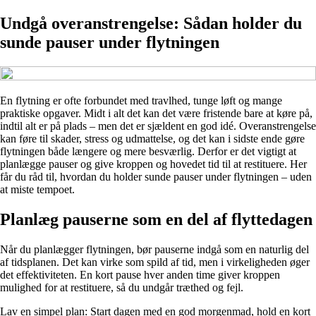
Undgå overanstrengelse: Sådan holder du
sunde pauser under flytningen
En flytning er ofte forbundet med travlhed, tunge løft og mange
praktiske opgaver. Midt i alt det kan det være fristende bare at køre på,
indtil alt er på plads – men det er sjældent en god idé. Overanstrengelse
kan føre til skader, stress og udmattelse, og det kan i sidste ende gøre
flytningen både længere og mere besværlig. Derfor er det vigtigt at
planlægge pauser og give kroppen og hovedet tid til at restituere. Her
får du råd til, hvordan du holder sunde pauser under flytningen – uden
at miste tempoet.
Planlæg pauserne som en del af flyttedagen
Når du planlægger flytningen, bør pauserne indgå som en naturlig del
af tidsplanen. Det kan virke som spild af tid, men i virkeligheden øger
det effektiviteten. En kort pause hver anden time giver kroppen
mulighed for at restituere, så du undgår træthed og fejl.
Lav en simpel plan: Start dagen med en god morgenmad, hold en kort