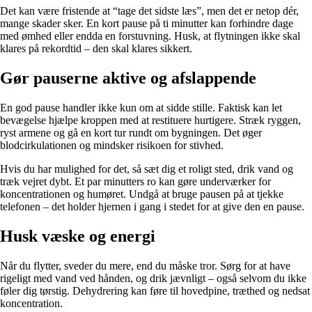
Det kan være fristende at “tage det sidste læs”, men det er netop dér,
mange skader sker. En kort pause på ti minutter kan forhindre dage
med ømhed eller endda en forstuvning. Husk, at flytningen ikke skal
klares på rekordtid – den skal klares sikkert.
Gør pauserne aktive og afslappende
En god pause handler ikke kun om at sidde stille. Faktisk kan let
bevægelse hjælpe kroppen med at restituere hurtigere. Stræk ryggen,
ryst armene og gå en kort tur rundt om bygningen. Det øger
blodcirkulationen og mindsker risikoen for stivhed.
Hvis du har mulighed for det, så sæt dig et roligt sted, drik vand og
træk vejret dybt. Et par minutters ro kan gøre underværker for
koncentrationen og humøret. Undgå at bruge pausen på at tjekke
telefonen – det holder hjernen i gang i stedet for at give den en pause.
Husk væske og energi
Når du flytter, sveder du mere, end du måske tror. Sørg for at have
rigeligt med vand ved hånden, og drik jævnligt – også selvom du ikke
føler dig tørstig. Dehydrering kan føre til hovedpine, træthed og nedsat
koncentration.