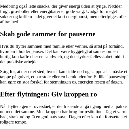
Medbring også lette snacks, der giver energi uden at tynge. Nødder,
frugt, grovboller eller energibarer er gode valg. Undgå for meget
sukker og koffein – det giver et kort energiboost, men efterfølges ofte
af træthed.
Skab gode rammer for pauserne
Hvis du flytter sammen med familie eller venner, så aftal på forhånd,
hvordan I holder pauser. Det kan være hyggeligt at samles om en
hurtig kop kaffe eller en sandwich, og det styrker fællesskabet midt i
det praktiske arbejde.
Sørg for, at der er et sted, hvor I kan sidde ned og slappe af – måske et
tæppe på gulvet, et par stole eller en bænk udenfor. Et lille “pausestop”
kan gøre en stor forskel for stemningen og energien resten af dagen.
Efter flytningen: Giv kroppen ro
Når flyttedagen er overstået, er det fristende at gå i gang med at pakke
ud med det samme. Men kroppen har brug for restitution. Tag et varmt
bad, stræk ud og få en god nats søvn. Dagen efter kan du fortsætte i et
roligere tempo.